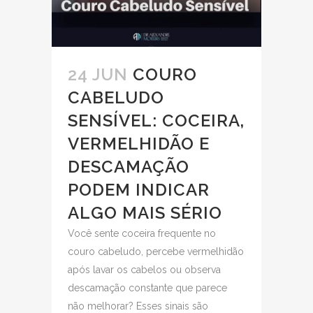
24 JUN
COURO
CABELUDO
SENSÍVEL: COCEIRA,
VERMELHIDÃO E
DESCAMAÇÃO
PODEM INDICAR
ALGO MAIS SÉRIO
Você sente coceira frequente no
couro cabeludo, percebe vermelhidão
após lavar os cabelos ou observa
descamação constante que parece
não melhorar? Esses sinais são