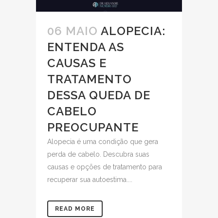
06 MAIO
ALOPECIA:
ENTENDA AS
CAUSAS E
TRATAMENTO
DESSA QUEDA DE
CABELO
PREOCUPANTE
Alopecia é uma condição que gera
perda de cabelo. Descubra suas
causas e opções de tratamento para
recuperar sua autoestima....
READ MORE