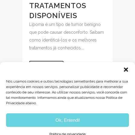
TRATAMENTOS
DISPONÍVEIS
Lipoma é um tipo de tumor benigno
que pode causar desconforto. Saibam
como identificá-los e os melhores
tratamentos já conhecidos....
READ MORE
Nós usamos cookies e outras tecnologias semelhantes para melhorar a sua
experiência em nossos serviços, personalizar publicidade e recomendar
conteúdo de seu interesse. Ao utilizar nossos serviços, você concorda com
tal monitoramento. Informamos ainda que atualizamos nossa Política de
Privacidade abaixo.
1
2
3
4
5
6
Ok, Entendi!
Política de privacidade