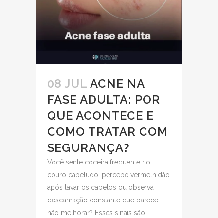
08 JUL
ACNE NA
FASE ADULTA: POR
QUE ACONTECE E
COMO TRATAR COM
SEGURANÇA?
Você sente coceira frequente no
couro cabeludo, percebe vermelhidão
após lavar os cabelos ou observa
descamação constante que parece
não melhorar? Esses sinais são