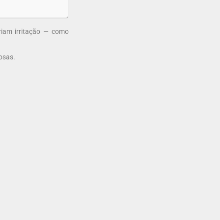
iam irritação — como
osas.