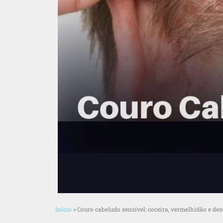
Início
»
Couro cabeludo sensível: coceira, vermelhidão e d