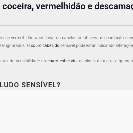
: coceira, vermelhidão e descam
ercebe vermelhidão após lavar os cabelos ou observa descamação con
ser ignorados. O
couro cabeludo
sensível pode estar indicando alteraçõ
entes da sensibilidade no
couro cabeludo
, os sinais de alerta e quan
ELUDO SENSÍVEL?