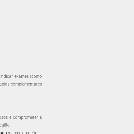
, indicar exames (como
erapias complementares
iosos e comprometer a
egião.
ludo
merece atenção.