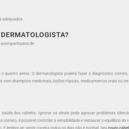
os adequados
M DERMATOLOGISTA?
em acompanhados de:
o o quanto antes. O dermatologista poderá fazer o diagnóstico correto
eja com shampoos medicinais, loções tópicas, medicamentos orais ou t
 saúde dos cabelos. Ignorar os sinais pode agravar problemas silenc
orreto, é possível controlar a sensibilidade e restaurar o equilíbrio da r
o. E lembre-se: sentir coceira todos os dias não é normal. Seu
couro cabe