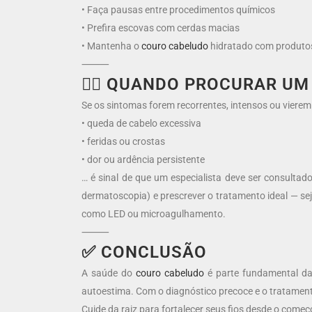
• Faça pausas entre procedimentos químicos
• Prefira escovas com cerdas macias
• Mantenha o
couro cabeludo
hidratado com produt
⸻
👩‍⚕️ QUANDO PROCURAR U
Se os sintomas forem recorrentes, intensos ou vier
• queda de cabelo excessiva
• feridas ou crostas
• dor ou ardência persistente
… é sinal de que um especialista deve ser consultad
dermatoscopia) e prescrever o tratamento ideal — s
como LED ou microagulhamento.
⸻
✅ CONCLUSÃO
A saúde do
couro cabeludo
é parte fundamental da
autoestima. Com o diagnóstico precoce e o tratamento c
Cuide da raiz para fortalecer seus fios desde o começ