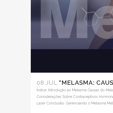
08 JUL
“MELASMA: CAUS
Índice: Introdução ao Melasma Causas do Mel
Considerações Sobre Contraceptivos Hormona
Laser Conclusão: Gerenciando o Melasma Mel