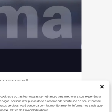
TAMENTO”
sma3.1 Uso de Protetor Solar3.2
g Químico, Microdermoabrasão e Terapia a
cookies e outras tecnologias semelhantes para melhorar a sua experiência
rviços, personalizar publicidade e recomendar conteúdo de seu interesse.
has escuras...
nossos serviços, você concorda com tal monitoramento. Informamos ainda que
nossa Política de Privacidade abaixo.