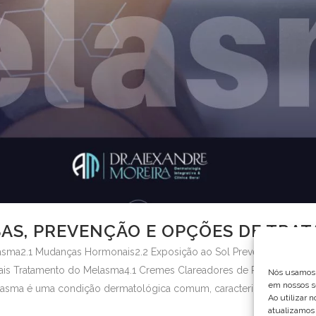
AS, PREVENÇÃO E OPÇÕES DE TRA
asma2.1 Mudanças Hormonais2.2 Exposição ao Sol Prevenção do Mela
is Tratamento do Melasma4.1 Cremes Clareadores de Pele4.2 Peelin
Nós usamos 
em nossos se
asma é uma condição dermatológica comum, caracterizada por manc
Ao utilizar 
atualizamos 