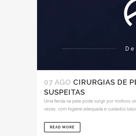
07 AGO
CIRURGIAS DE P
SUSPEITAS
Uma ferida na pele pode surgir por motivos si
vezes, com higiene adequada e cuidados básico
READ MORE