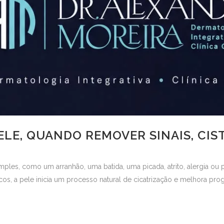
ELE, QUANDO REMOVER SINAIS, CIS
mples, como um arranhão, uma batida, uma picada, atrito, alergia ou 
s, a pele inicia um processo natural de cicatrização e melhora progr