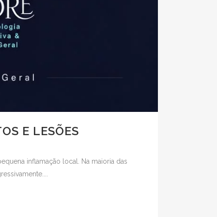
TOS E LESÕES
pequena inflamação local. Na maioria das
essivamente....