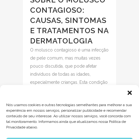
CONTAGIOSO:
CAUSAS, SINTOMAS
E TRATAMENTOS NA
DERMATOLOGIA
O molusco contagioso é uma infecção
de pele comum, mas muitas vezes
pouco discutida, que pode afetar
indivíduos de todas as idades,
especialmente crianças. Esta condição
é causada por um vírus e, embora
geralmente inofensiva, pode ser
Nós usamos cookies e outras tecnologias semelhantes para melhorar a sua
motivo de preocupação devido à sua
experiência em nossos serviços, personalizar publicidade e recomendar
natureza contagiosa...
conteúdo de seu interesse. Ao utilizar nossos serviços, você concorda com
tal monitoramento. Informamos ainda que atualizamos nossa Política de
Privacidade abaixo.
READ MORE